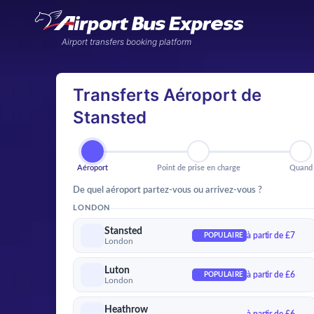
Airport transfers booking platform
Transferts Aéroport de
Stansted
Aéroport
Point de prise en charg
Qu
Aéroport
Point de prise en charge
Quand
De quel aéroport partez-vous ou arrivez-vous ?
LONDON
Stansted
à partir de £7
POPULAIRE
London
Luton
à partir de £6
POPULAIRE
London
Heathrow