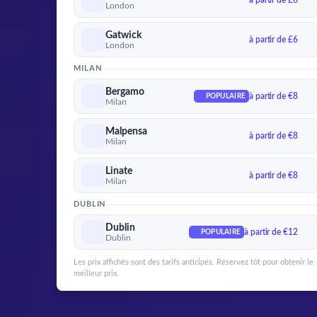
à partir de £6
London
Gatwick
à partir de £6
London
MILAN
Bergamo
à partir de €8
POPULAIRE
Milan
Malpensa
à partir de €8
Milan
Linate
à partir de €8
Milan
DUBLIN
Dublin
à partir de €12
POPULAIRE
Dublin
Les prix affichés sont des tarifs anticipés. Réservez tôt pour obtenir le
meilleur prix.