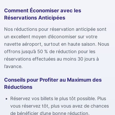
Contactez-nous par téléphone, e-mail ou formulaire de
pour un groupe de plus de 3 personnes.
Services pour l'aéroport de Gatwick
Lisez nos termes et conditions
contact.
Comment Économiser avec les
Réservations Anticipées
Conseils de voyage
Politique de confidentialité
Aide pour les réservations
Aéroport de Heathrow
Le guide des conseils de voyage aéroport que vous ne
Lisez notre politique de confidentialité
Contactez notre équipe de service client pour vous aider
Nos réductions pour réservation anticipée sont
Services pour l'aéroport de Heathrow
saviez pas avoir besoin.
avec votre réservation.
un excellent moyen d’économiser sur votre
Politique de cookies
Location d'autocars
navette aéroport, surtout en haute saison. Nous
Informations sur notre politique de cookies
Aéroport de Malpensa
Nous louons également nos autocars.
offrons jusqu’à 50 % de réduction pour les
Services pour l'aéroport de Malpensa
réservations effectuées au moins 30 jours à
l’avance.
Aéroport de Linate
Services pour l'aéroport de Linate
Conseils pour Profiter au Maximum des
Réductions
Aéroport de Bergamo
Réservez vos billets le plus tôt possible. Plus
Services pour l'aéroport de Bergamo
vous réservez tôt, plus vous avez de chances
de bénéficier d’une bonne réduction.