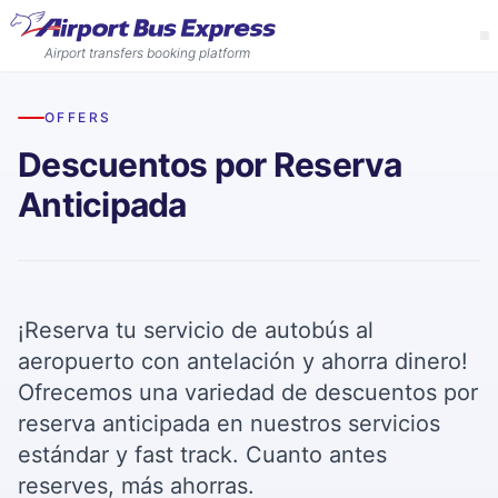
Airport transfers booking platform
Idioma
OFFERS
Descuentos por Reserva
Inglés
Reservar billetes
Anticipada
Italiano
Aeropuertos
Francés
Aeropuerto de Stansted
Ofertas
Servicios para el aeropuerto de Stansted
¡Reserva tu servicio de autobús al
Español
Descuentos para reservas de grupo
Acerca de
aeropuerto con antelación y ahorra dinero!
Ahorra hasta un tercio del precio cuando reservas para un
Ofrecemos una variedad de descuentos por
Aeropuerto de Luton
grupo de más de 3 personas.
Acerca de nosotros
Ayuda
reserva anticipada en nuestros servicios
Servicios para el aeropuerto de Luton
Acerca de Airport Bus Express.
estándar y fast track. Cuanto antes
Descuentos por reserva anticipada
Contáctenos
reserves, más ahorras.
Ahorra hasta un tercio del precio cuando reservas para un
Aeropuerto de Gatwick