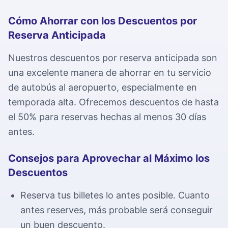
Términos y condiciones
Contáctenos por teléfono, correo electrónico o formulario
grupo de más de 3 personas.
Servicios para el aeropuerto de Gatwick
Lee nuestros términos y condiciones
de contacto.
Cómo Ahorrar con los Descuentos por
Reserva Anticipada
Consejos de viaje
Política de privacidad
Ayuda con las reservas
Aeropuerto de Heathrow
La guía de consejos de viaje al aeropuerto que no sabías
Lee nuestra política de privacidad
Ponte en contacto con nuestro equipo de atención al
Nuestros descuentos por reserva anticipada son
Servicios para el aeropuerto de Heathrow
que necesitabas.
cliente para ayudarte con tu reserva.
una excelente manera de ahorrar en tu servicio
Política de cookies
de autobús al aeropuerto, especialmente en
Alquiler de autocares
Información sobre nuestra política de cookies
Aeropuerto de Malpensa
También alquilamos nuestros autocares.
temporada alta. Ofrecemos descuentos de hasta
Servicios para el aeropuerto de Malpensa
el 50% para reservas hechas al menos 30 días
antes.
Aeropuerto de Linate
Servicios para el aeropuerto de Linate
Consejos para Aprovechar al Máximo los
Descuentos
Aeropuerto de Bergamo
Reserva tus billetes lo antes posible. Cuanto
Servicios para el aeropuerto de Bergamo
antes reserves, más probable será conseguir
un buen descuento.