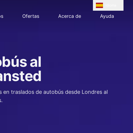
Idioma
os
Ofertas
Acerca de
Ayuda
bús al
ansted
as en traslados de autobús desde Londres al
.