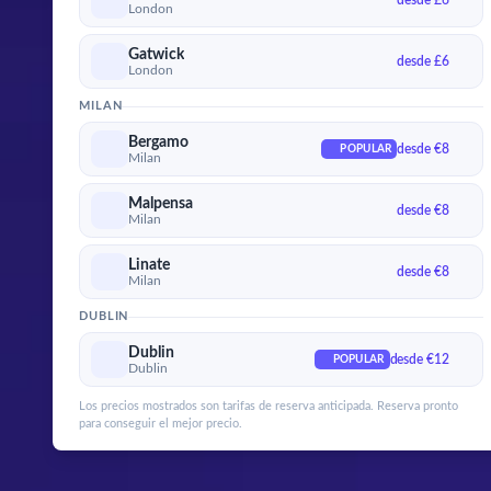
desde £6
London
Gatwick
desde £6
London
MILAN
Bergamo
desde €8
POPULAR
Milan
Malpensa
desde €8
Milan
Linate
desde €8
Milan
DUBLIN
Dublin
desde €12
POPULAR
Dublin
Los precios mostrados son tarifas de reserva anticipada. Reserva pronto
para conseguir el mejor precio.