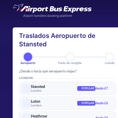
Airport transfers booking platform
Traslados Aeropuerto de
Stansted
Aeropuerto
Punto de recogida
Cuá
Aeropuerto
Punto de recogida
Cuándo
¿Desde o hacia qué aeropuerto viajas?
LONDON
Stansted
desde £7
POPULAR
London
Luton
desde £6
POPULAR
London
Heathrow