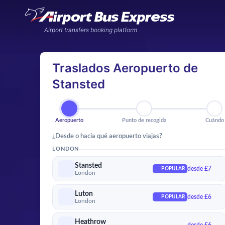
Airport transfers booking platform
Traslados Aeropuerto de
Stansted
Aeropuerto
Punto de recogida
Cu
Aeropuerto
Punto de recogida
Cuándo
¿Desde o hacia qué aeropuerto viajas?
LONDON
Stansted
desde £7
POPULAR
London
Luton
desde £6
POPULAR
London
Heathrow