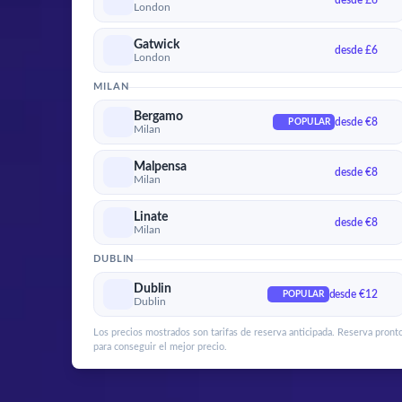
desde £6
London
Gatwick
desde £6
London
MILAN
Bergamo
desde €8
POPULAR
Milan
Malpensa
desde €8
Milan
Linate
desde €8
Milan
DUBLIN
Dublin
desde €12
POPULAR
Dublin
Los precios mostrados son tarifas de reserva anticipada. Reserva pront
para conseguir el mejor precio.