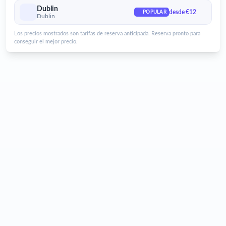
Aeropuerto de Dublin
Dublin
desde €12
POPULAR
Dublin
Servicios para el aeropuerto de Dublin
Los precios mostrados son tarifas de reserva anticipada. Reserva pronto para
conseguir el mejor precio.