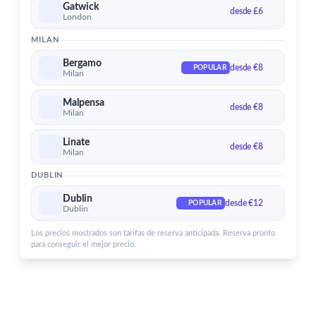
Gatwick
Aeropuerto de Dublin
desde £6
London
Servicios para el aeropuerto de Dublin
MILAN
Bergamo
desde €8
POPULAR
Milan
Malpensa
desde €8
Milan
Linate
desde €8
Milan
DUBLIN
Dublin
desde €12
POPULAR
Dublin
Los precios mostrados son tarifas de reserva anticipada. Reserva pronto
para conseguir el mejor precio.