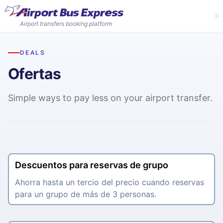
Airport transfers booking platform
Idioma
DEALS
Ofertas
Inglés
Reservar billetes
Simple ways to pay less on your airport transfer.
Italiano
Aeropuertos
Francés
Aeropuerto de Stansted
Ofertas
Servicios para el aeropuerto de Stansted
Español
Descuentos para reservas de grupo
Acerca de
Descuentos para reservas de grupo
Ahorra hasta un tercio del precio cuando reservas para un
Aeropuerto de Luton
Ahorra hasta un tercio del precio cuando reservas
grupo de más de 3 personas.
Acerca de nosotros
Ayuda
Servicios para el aeropuerto de Luton
para un grupo de más de 3 personas.
Acerca de Airport Bus Express.
Descuentos por reserva anticipada
Contáctenos
Ahorra hasta un tercio del precio cuando reservas para un
Aeropuerto de Gatwick