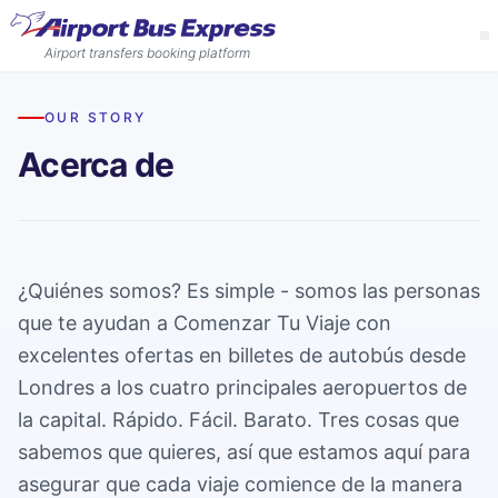
Airport transfers booking platform
Idioma
OUR STORY
Acerca de
Inglés
Reservar billetes
Italiano
Aeropuertos
Francés
Aeropuerto de Stansted
¿Quiénes somos? Es simple - somos las personas
Ofertas
Servicios para el aeropuerto de Stansted
que te ayudan a Comenzar Tu Viaje con
Español
Descuentos para reservas de grupo
excelentes ofertas en billetes de autobús desde
Acerca de
Ahorra hasta un tercio del precio cuando reservas para un
Londres a los cuatro principales aeropuertos de
Aeropuerto de Luton
grupo de más de 3 personas.
Acerca de nosotros
la capital. Rápido. Fácil. Barato. Tres cosas que
Ayuda
Servicios para el aeropuerto de Luton
Acerca de Airport Bus Express.
sabemos que quieres, así que estamos aquí para
Descuentos por reserva anticipada
Contáctenos
asegurar que cada viaje comience de la manera
Ahorra hasta un tercio del precio cuando reservas para un
Aeropuerto de Gatwick