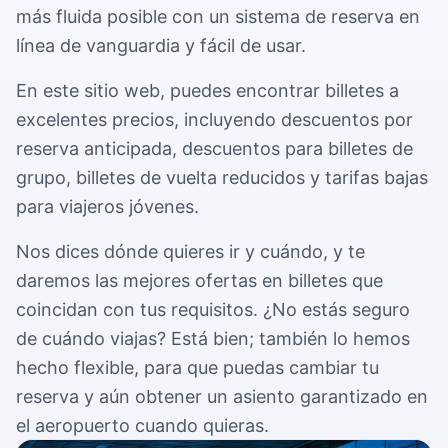
Términos y condiciones
Contáctenos por teléfono, correo electrónico o formulario
más fluida posible con un sistema de reserva en
grupo de más de 3 personas.
Servicios para el aeropuerto de Gatwick
Lee nuestros términos y condiciones
de contacto.
línea de vanguardia y fácil de usar.
Consejos de viaje
Política de privacidad
Ayuda con las reservas
En este sitio web, puedes encontrar billetes a
Aeropuerto de Heathrow
La guía de consejos de viaje al aeropuerto que no sabías
Lee nuestra política de privacidad
Ponte en contacto con nuestro equipo de atención al
Servicios para el aeropuerto de Heathrow
excelentes precios, incluyendo descuentos por
que necesitabas.
cliente para ayudarte con tu reserva.
reserva anticipada, descuentos para billetes de
Política de cookies
Alquiler de autocares
grupo, billetes de vuelta reducidos y tarifas bajas
Información sobre nuestra política de cookies
Aeropuerto de Malpensa
También alquilamos nuestros autocares.
para viajeros jóvenes.
Servicios para el aeropuerto de Malpensa
Nos dices dónde quieres ir y cuándo, y te
Aeropuerto de Linate
daremos las mejores ofertas en billetes que
Servicios para el aeropuerto de Linate
coincidan con tus requisitos. ¿No estás seguro
de cuándo viajas? Está bien; también lo hemos
hecho flexible, para que puedas cambiar tu
Aeropuerto de Bergamo
reserva y aún obtener un asiento garantizado en
Servicios para el aeropuerto de Bergamo
el aeropuerto cuando quieras.