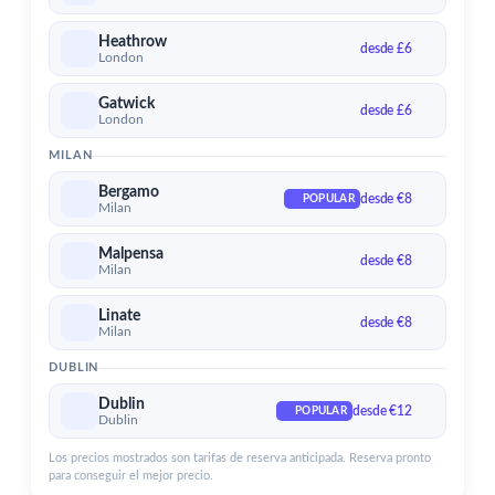
Aeropuerto de Dublin
Heathrow
Servicios para el aeropuerto de Dublin
desde £6
London
Gatwick
desde £6
London
MILAN
Bergamo
desde €8
POPULAR
Milan
Malpensa
desde €8
Milan
Linate
desde €8
Milan
DUBLIN
Dublin
desde €12
POPULAR
Dublin
Los precios mostrados son tarifas de reserva anticipada. Reserva pronto
para conseguir el mejor precio.