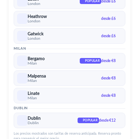
desde £6
POPULAR
Aeropuerto de Dublin
London
Servicios para el aeropuerto de Dublin
Heathrow
desde £6
London
Gatwick
desde £6
London
MILAN
Bergamo
desde €8
POPULAR
Milan
Malpensa
desde €8
Milan
Linate
desde €8
Milan
DUBLIN
Dublin
desde €12
POPULAR
Dublin
Los precios mostrados son tarifas de reserva anticipada. Reserva pronto
para conseguir el mejor precio.