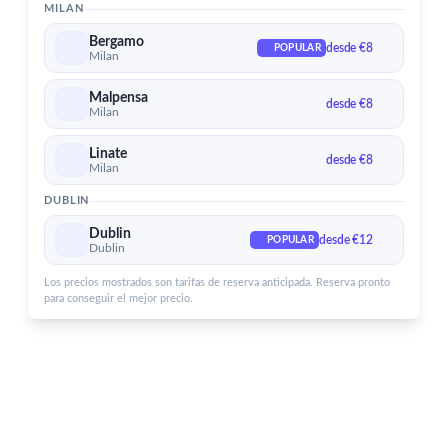
MILAN
Aeropuerto de Dublin
Servicios para el aeropuerto de Dublin
Bergamo
desde €8
POPULAR
Milan
Malpensa
desde €8
Milan
Linate
desde €8
Milan
DUBLIN
Dublin
desde €12
POPULAR
Dublin
Los precios mostrados son tarifas de reserva anticipada. Reserva pronto
para conseguir el mejor precio.