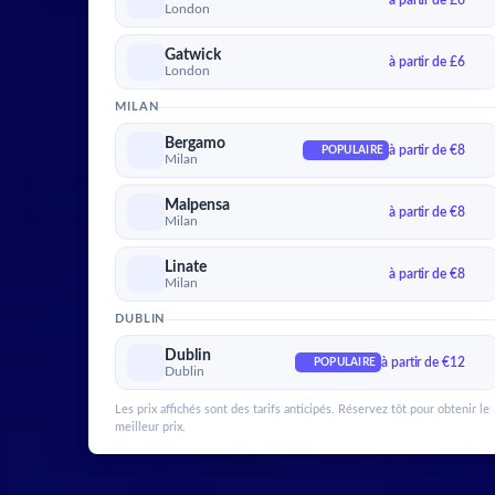
à partir de £6
London
Gatwick
à partir de £6
London
MILAN
Bergamo
à partir de €8
POPULAIRE
Milan
Malpensa
à partir de €8
Milan
Linate
à partir de €8
Milan
DUBLIN
Dublin
à partir de €12
POPULAIRE
Dublin
Les prix affichés sont des tarifs anticipés. Réservez tôt pour obtenir le
meilleur prix.