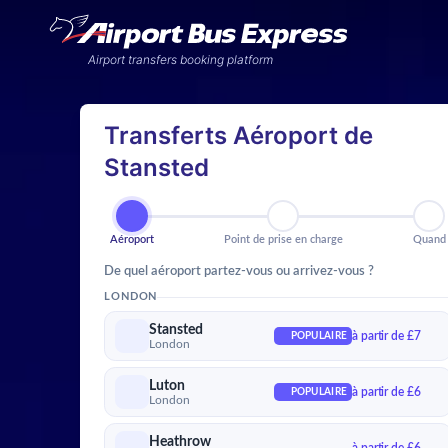
Airport transfers booking platform
Transferts Aéroport de
Stansted
Aéroport
Point de prise en charg
Qu
Aéroport
Point de prise en charge
Quand
De quel aéroport partez-vous ou arrivez-vous ?
LONDON
Stansted
à partir de £7
POPULAIRE
London
Luton
à partir de £6
POPULAIRE
London
Heathrow