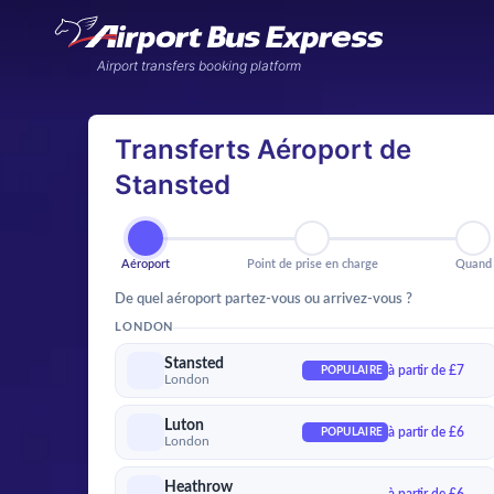
Airport transfers booking platform
Transferts Aéroport de
Stansted
Aéroport
Point de prise en charg
Qu
Aéroport
Point de prise en charge
Quand
De quel aéroport partez-vous ou arrivez-vous ?
LONDON
Stansted
à partir de £7
POPULAIRE
London
Luton
à partir de £6
POPULAIRE
London
Heathrow