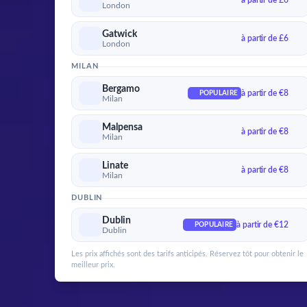
à partir de £6
London
Gatwick
à partir de £6
London
MILAN
Bergamo
à partir de €8
POPULAIRE
Milan
Malpensa
à partir de €8
Milan
Linate
à partir de €8
Milan
DUBLIN
Dublin
à partir de €12
POPULAIRE
Dublin
Les prix affichés sont des tarifs anticipés. Réservez tôt pour obtenir le
meilleur prix.