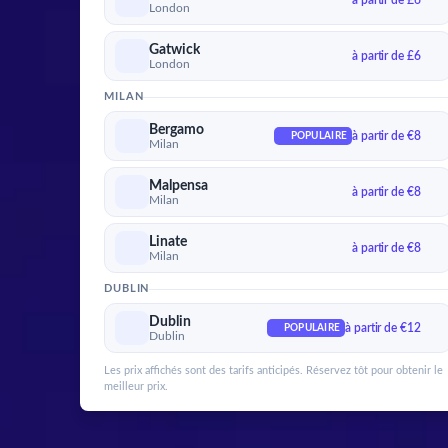
à partir de £6
London
Gatwick
à partir de £6
London
MILAN
Bergamo
à partir de €8
POPULAIRE
Milan
Malpensa
à partir de €8
Milan
Linate
à partir de €8
Milan
DUBLIN
Dublin
à partir de €12
POPULAIRE
Dublin
Les prix affichés sont des tarifs anticipés. Réservez tôt pour obtenir le
meilleur prix.