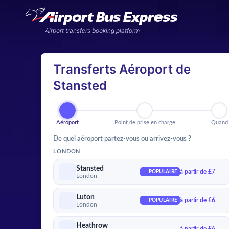
Airport transfers booking platform
Transferts Aéroport de
Stansted
Aéroport
Point de prise en charg
Qu
Aéroport
Point de prise en charge
Quand
De quel aéroport partez-vous ou arrivez-vous ?
LONDON
Stansted
à partir de £7
POPULAIRE
London
Luton
à partir de £6
POPULAIRE
London
Heathrow