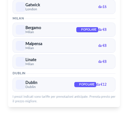
Aeroporto di Dublin
Gatwick
da £6
London
Servizi per l'Aeroporto di Dublin
MILAN
Bergamo
da €8
POPOLARE
Milan
Malpensa
da €8
Milan
Linate
da €8
Milan
DUBLIN
Dublin
da €12
POPOLARE
Dublin
I prezzi indicati sono tariffe per prenotazioni anticipate. Prenota presto per
il prezzo migliore.