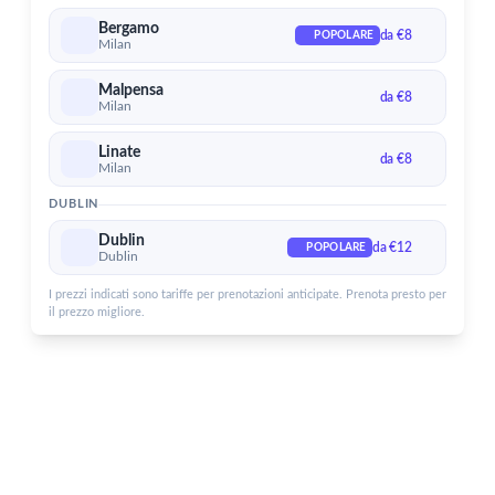
Aeroporto di Dublin
Bergamo
da €8
Servizi per l'Aeroporto di Dublin
POPOLARE
Milan
Malpensa
da €8
Milan
Linate
da €8
Milan
DUBLIN
Dublin
da €12
POPOLARE
Dublin
I prezzi indicati sono tariffe per prenotazioni anticipate. Prenota presto per
il prezzo migliore.