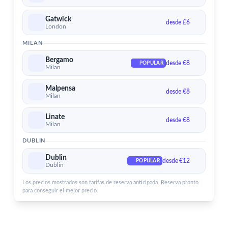
Aeropuerto de Dublin
Gatwick
Servicios para el aeropuerto de Dublin
desde £6
London
MILAN
Bergamo
desde €8
POPULAR
Milan
Malpensa
desde €8
Milan
Linate
desde €8
Milan
DUBLIN
Dublin
desde €12
POPULAR
Dublin
Los precios mostrados son tarifas de reserva anticipada. Reserva pronto
para conseguir el mejor precio.